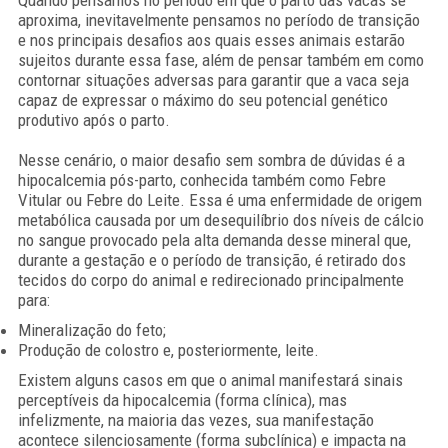
Quando pensamos no período em que o parto das vacas se
aproxima, inevitavelmente pensamos no período de transição
e nos principais desafios aos quais esses animais estarão
sujeitos durante essa fase, além de pensar também em como
contornar situações adversas para garantir que a vaca seja
capaz de expressar o máximo do seu potencial genético
produtivo após o parto.
Nesse cenário, o maior desafio sem sombra de dúvidas é a
hipocalcemia pós-parto, conhecida também como Febre
Vitular ou Febre do Leite. Essa é uma enfermidade de origem
metabólica causada por um desequilíbrio dos níveis de cálcio
no sangue provocado pela alta demanda desse mineral que,
durante a gestação e o período de transição, é retirado dos
tecidos do corpo do animal e redirecionado principalmente
para:
Mineralização do feto;
Produção de colostro e, posteriormente, leite.
Existem alguns casos em que o animal manifestará sinais
perceptíveis da hipocalcemia (forma clínica), mas
infelizmente, na maioria das vezes, sua manifestação
acontece silenciosamente (forma subclínica) e impacta na