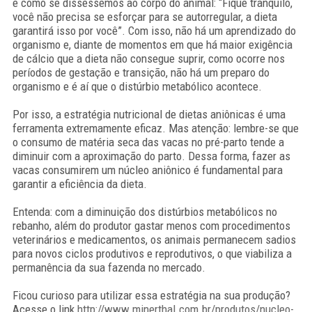
é como se disséssemos ao corpo do animal: “Fique tranquilo,
você não precisa se esforçar para se autorregular, a dieta
garantirá isso por você”. Com isso, não há um aprendizado do
organismo e, diante de momentos em que há maior exigência
de cálcio que a dieta não consegue suprir, como ocorre nos
períodos de gestação e transição, não há um preparo do
organismo e é aí que o distúrbio metabólico acontece.
Por isso, a estratégia nutricional de dietas aniônicas é uma
ferramenta extremamente eficaz. Mas atenção: lembre-se que
o consumo de matéria seca das vacas no pré-parto tende a
diminuir com a aproximação do parto. Dessa forma, fazer as
vacas consumirem um núcleo aniônico é fundamental para
garantir a eficiência da dieta.
Entenda: com a diminuição dos distúrbios metabólicos no
rebanho, além do produtor gastar menos com procedimentos
veterinários e medicamentos, os animais permanecem sadios
para novos ciclos produtivos e reprodutivos, o que viabiliza a
permanência da sua fazenda no mercado.
Ficou curioso para utilizar essa estratégia na sua produção?
Acesse o link
http://www.minerthal.com.br/produtos/nucleo-