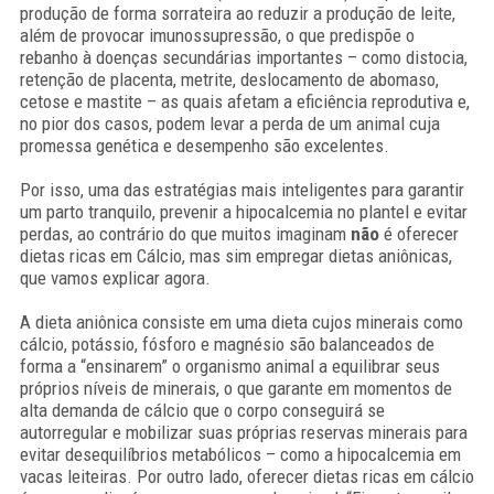
produção de forma sorrateira ao reduzir a produção de leite,
além de provocar imunossupressão, o que predispõe o
rebanho à doenças secundárias importantes – como distocia,
retenção de placenta, metrite, deslocamento de abomaso,
cetose e mastite – as quais afetam a eficiência reprodutiva e,
no pior dos casos, podem levar a perda de um animal cuja
promessa genética e desempenho são excelentes.
Por isso, uma das estratégias mais inteligentes para garantir
um parto tranquilo, prevenir a hipocalcemia no plantel e evitar
perdas, ao contrário do que muitos imaginam
não
é oferecer
dietas ricas em Cálcio, mas sim empregar dietas aniônicas,
que vamos explicar agora.
A dieta aniônica consiste em uma dieta cujos minerais como
cálcio, potássio, fósforo e magnésio são balanceados de
forma a “ensinarem” o organismo animal a equilibrar seus
próprios níveis de minerais, o que garante em momentos de
alta demanda de cálcio que o corpo conseguirá se
autorregular e mobilizar suas próprias reservas minerais para
evitar desequilíbrios metabólicos – como a hipocalcemia em
vacas leiteiras. Por outro lado, oferecer dietas ricas em cálcio